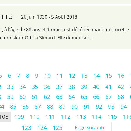
ette
26 Juin 1930 - 5 Août 2018
ût, à l’âge de 88 ans et 1 mois, est décédée madame Lucette
u monsieur Odina Simard. Elle demeurait…
5
6
7
8
9
10
11
12
13
14
15
16
2
33
34
35
36
37
38
39
40
41
42
8
59
60
61
62
63
64
65
66
67
68
84
85
86
87
88
89
90
91
92
93
94
108
109
110
111
112
113
114
115
11
123
124
125
Page suivante