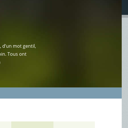
 d’un mot gentil,
oin. Tous ont
a