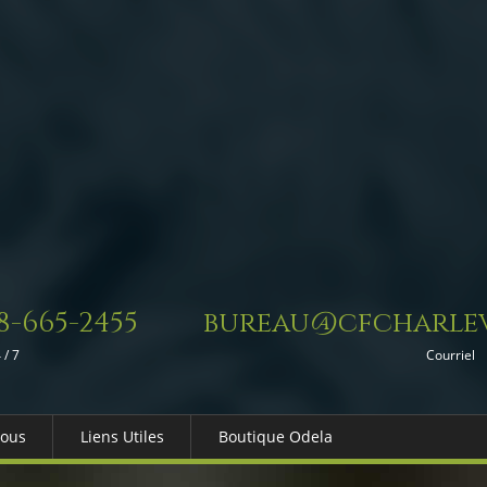
8-665-2455
bureau@cfcharlev
 / 7
Courriel
Nous
Liens Utiles
Boutique Odela
es-nous
Dons in Memoriam