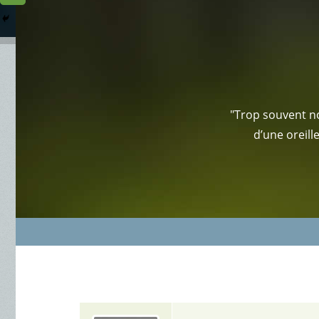
Columbarium
Où somme
Services Funéraires
"Trop souvent no
d’une oreill