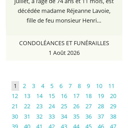
juillet, à l’âge de 74 ans et 11 mois, est
décédée madame Réjeanne Lavoie,
fille de feu monsieur Henri…
CONDOLÉANCES ET FUNÉRAILLES
1 Août 2026
1
2
3
4
5
6
7
8
9
10
11
12
13
14
15
16
17
18
19
20
21
22
23
24
25
26
27
28
29
30
31
32
33
34
35
36
37
38
39
40
41
42
43
44
45
46
47