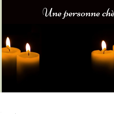
Une personne chèr
s-nous
Services Gouv. et Autres
Fleuristes