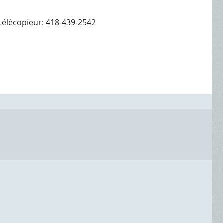
télécopieur: 418-439-2542