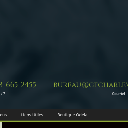
8-665-2455
bureau@cfcharlev
 / 7
Courriel
Nous
Liens Utiles
Boutique Odela
es-nous
Dons in Memoriam