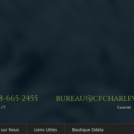
8-665-2455
bureau@cfcharlev
 / 7
Courriel
 sur Nous
Liens Utiles
Boutique Odela