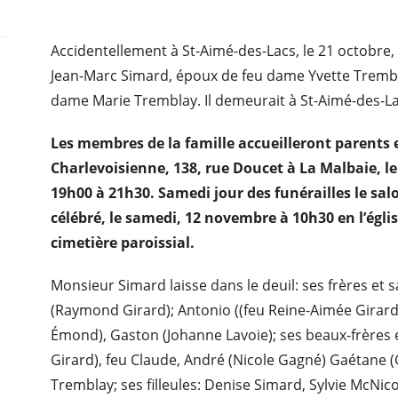
Accidentellement à St-Aimé-des-Lacs, le 21 octobre,
Jean-Marc Simard, époux de feu dame Yvette Trembla
dame Marie Tremblay. Il demeurait à St-Aimé-des-La
Les membres de la famille accueilleront parents e
Charlevoisienne, 138, rue Doucet à La Malbaie, l
19h00 à 21h30. Samedi jour des funérailles le salo
célébré, le samedi, 12 novembre à 10h30 en l’égli
cimetière paroissial.
Monsieur Simard laisse dans le deuil: ses frères et s
(Raymond Girard); Antonio ((feu Reine-Aimée Girard)
Émond), Gaston (Johanne Lavoie); ses beaux-frères 
Girard), feu Claude, André (Nicole Gagné) Gaétane (Gh
Tremblay; ses filleules: Denise Simard, Sylvie McNico