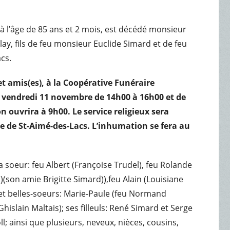
 à l’âge de 85 ans et 2 mois, est décédé monsieur
y, fils de feu monsieur Euclide Simard et de feu
cs.
t amis(es), à la Coopérative Funéraire
e vendredi 11 novembre de 14h00 à 16h00 et de
n ouvrira à 9h00. Le service religieux sera
se de St-Aimé-des-Lacs. L’inhumation se fera au
a soeur: feu Albert (Françoise Trudel), feu Rolande
(son amie Brigitte Simard)),feu Alain (Louisiane
et belles-soeurs: Marie-Paule (feu Normand
islain Maltais); ses filleuls: René Simard et Serge
ll; ainsi que plusieurs, neveux, nièces, cousins,