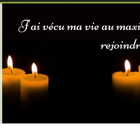
ables
 sommes-nous
Dons in Memoriam
J'ai vécu ma vie au max
sommes-nous
Services Gouv. et Autres
rejoindr
Fleuristes