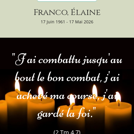
Franco, Élaine
17 Juin 1961 - 17 Mai 2026
"J'ai combattu jusqu'au
bout le bon combat, j'ai
achevé ma course, j'ai
gardé la foi."
(2 Tm 4.7)