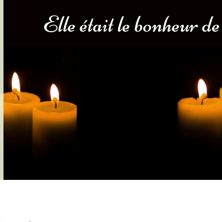
Elle était le bonheur de
s-nous
Services Gouv. et Autres
Fleuristes