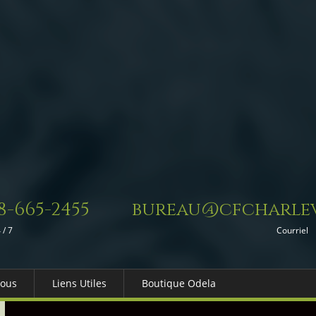
8-665-2455
bureau@cfcharlev
 / 7
Courriel
Nous
Liens Utiles
Boutique Odela
es-nous
Dons in Memoriam