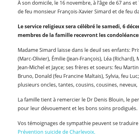
À son domicile, le 16 novembre, à l’âge de 67 ans e
de feu monsieur François-Xavier Simard et de feu d
Le service religieux sera célébré le samedi, 6 déc
membres de la famille recevront les condoléances
Madame Simard laisse dans le deuil ses enfants: Pris
(Marc-Olivier), Émilie (Jean-François), Léa (Richard), M
Jean-Michel et Jayce; ses frères et soeurs: feu Martin
Bruno, Donald (feu Francine Maltais), Sylvia, feu Luc;
plusieurs oncles, tantes, cousins, cousines, neveux, 
La famille tient à remercier le Dr Denis Blouin, le p
pour leur dévouement et les bons soins prodigués.
Vos témoignages de sympathie peuvent se traduire p
Prévention suicide de Charlevoix.