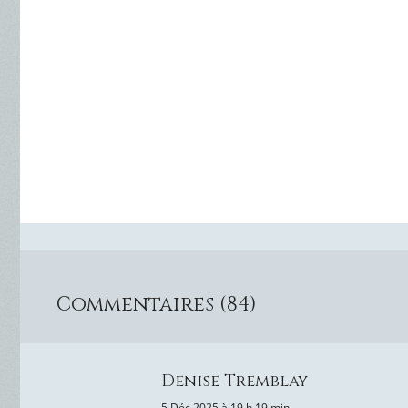
Commentaires (84)
Denise Tremblay
5 Déc 2025 à 19 h 19 min