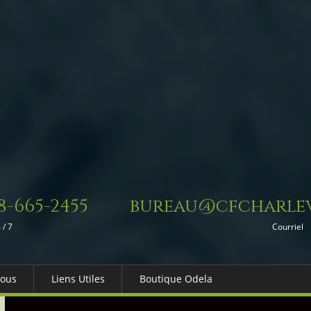
8-665-2455
bureau@cfcharlev
 / 7
Courriel
Nous
Liens Utiles
Boutique Odela
es-nous
Dons in Memoriam