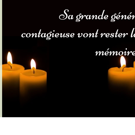
Sa grande génér
s-nous
Services Gouv. et Autres
contagieuse vont rester 
Fleuristes
mémoire 