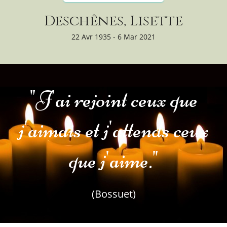
Deschênes, Lisette
22 Avr 1935 - 6 Mar 2021
"J'ai rejoint ceux que
j'aimais et j'attends ceux
que j'aime."
(Bossuet)