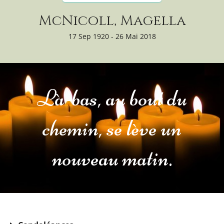
McNicoll, Magella
17 Sep 1920 - 26 Mai 2018
Là-bas, au bout du
chemin, se lève un
nouveau matin.