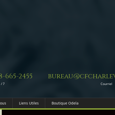
8-665-2455
bureau@cfcharlev
 / 7
Courriel
Nous
Liens Utiles
Boutique Odela
es-nous
Dons in Memoriam