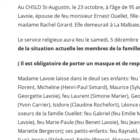
Au CHSLD St-Augustin, le 23 octobre, à l’âge de 95
Lavoie, épouse de feu monsieur Ernest Ouellet, fill
madame Rachel Girard. Elle demeurait à La Malbaie
Le service religieux aura lieu le samedi, 5 décembre 
de la situation actuelle les membres de la famill
( Il est obligatoire de porter un masque et de resp
Madame Lavoie laisse dans le deuil ses enfants: feu
Florent, Micheline (Henri-Paul Simard), Maurice (Sylvi
Georgette Lavoie), feu Laurent (Simone Marier), Geor
(Yvon Carrier), Isidore (Claudine Rochefort), Léonce 
soeurs de la famille Ouellet: feu Gabriel (feu Emilie
Lavoie), feu Marie-Paule (feu Beneti Lavoie), feu Jea
Mariette Bergeron); ses petits-enfants: feu Raynald, 
(Luc), Jessica (Stéphane), Emilie (Pierre), Alysson (N