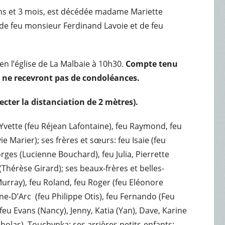
 ans et 3 mois, est décédée madame Mariette
e de feu monsieur Ferdinand Lavoie et de feu
.
en l’église de La Malbaie à 10h30.
Compte tenu
e ne recevront pas de condoléances.
ecter la distanciation de 2 mètres).
 Yvette (feu Réjean Lafontaine), feu Raymond, feu
e Marier); ses frères et sœurs: feu Isaie (feu
ges (Lucienne Bouchard), feu Julia, Pierrette
(Thérèse Girard); ses beaux-frères et belles-
 Murray), feu Roland, feu Roger (feu Eléonore
nne-D’Arc (feu Philippe Otis), feu Fernando (Feu
feu Evans (Nancy), Jenny, Katia (Yan), Dave, Karine
icholas), Touchynka; ses arrières petits-enfants: