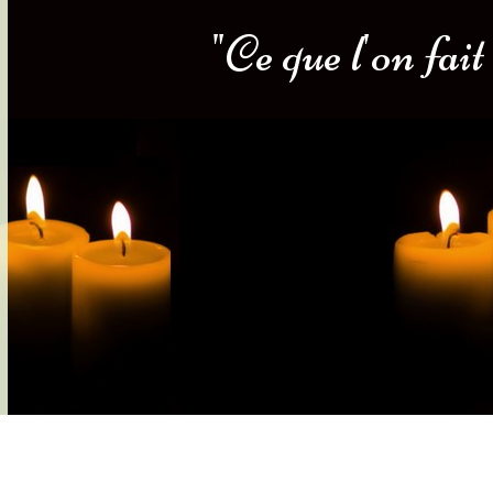
"Ce que l'on fai
s-nous
Services Gouv. et Autres
Fleuristes