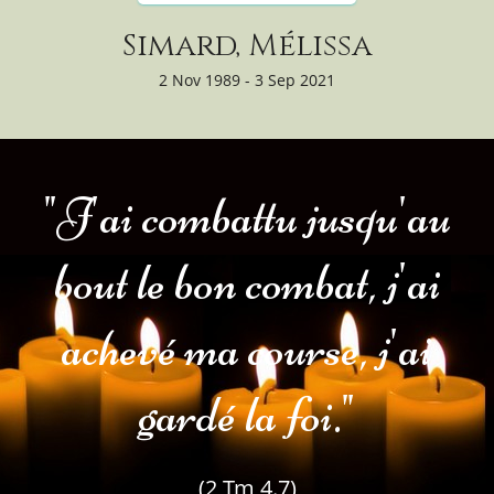
Simard, Mélissa
2 Nov 1989 - 3 Sep 2021
"J'ai combattu jusqu'au
bout le bon combat, j'ai
achevé ma course, j'ai
gardé la foi."
(2 Tm 4.7)