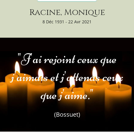
Racine, Monique
8 Déc 1931 - 22 Avr 2021
"J'ai rejoint ceux que
j'aimais et j'attends ceux
que j'aime."
(Bossuet)