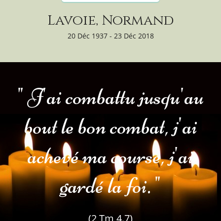
Lavoie, Normand
20 Déc 1937 - 23 Déc 2018
" J'ai combattu jusqu'au
bout le bon combat, j'ai
achevé ma course, j'ai
gardé la foi. "
(2 Tm 4.7)