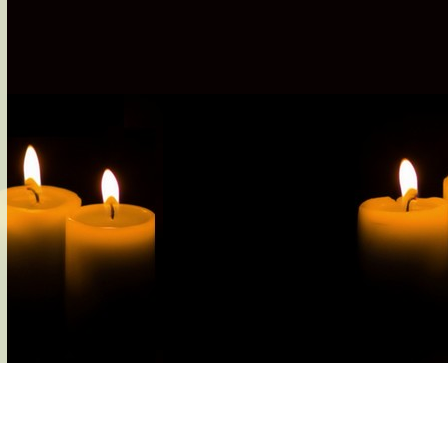
s-nous
Services Gouv. et Autres
Fleuristes