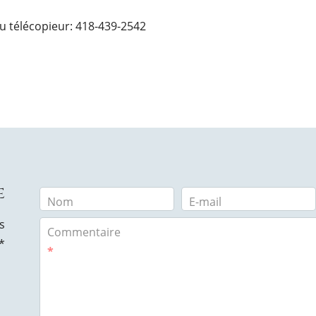
u télécopieur: 418-439-2542
e
Nom
E-mail
s
Commentaire
*
*