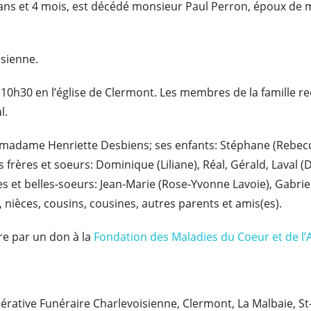
e 77 ans et 4 mois, est décédé monsieur Paul Perron, époux d
isienne.
 à 10h30 en l’église de Clermont. Les membres de la famille r
l.
madame Henriette Desbiens; ses enfants: Stéphane (Rebecca 
s frères et soeurs: Dominique (Liliane), Réal, Gérald, Laval (D
es et belles-soeurs: Jean-Marie (Rose-Yvonne Lavoie), Gabriel
, nièces, cousins, cousines, autres parents et amis(es).
e par un don à la
Fondation des Maladies du Coeur et de l’
opérative Funéraire Charlevoisienne, Clermont, La Malbaie, S