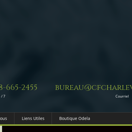
8-665-2455
bureau@cfcharlev
 / 7
Courriel
Nous
Liens Utiles
Boutique Odela
es-nous
Dons in Memoriam