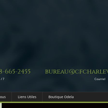
8-665-2455
bureau@cfcharlev
 / 7
Courriel
Nous
Liens Utiles
Boutique Odela
es-nous
Dons in Memoriam