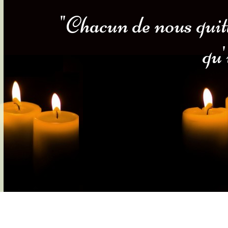
"Chacun de nous quitt
s-nous
Services Gouv. et Autres
qu'
Fleuristes