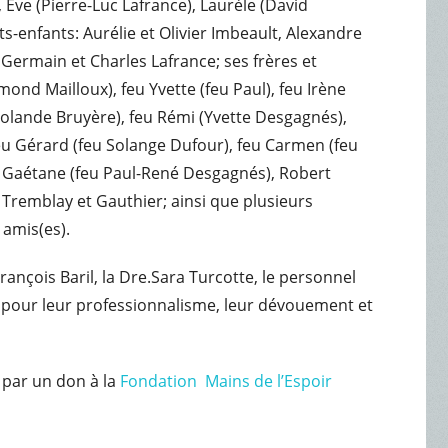
Ève (Pierre-Luc Lafrance), Laurèle (David
ts-enfants: Aurélie et Olivier Imbeault, Alexandre
 Germain et Charles Lafrance; ses frères et
ond Mailloux), feu Yvette (feu Paul), feu Irène
(Yolande Bruyère), feu Rémi (Yvette Desgagnés),
feu Gérard (feu Solange Dufour), feu Carmen (feu
u Gaétane (feu Paul-René Desgagnés), Robert
s Tremblay et Gauthier; ainsi que plusieurs
 amis(es).
rançois Baril, la Dre.Sara Turcotte, le personnel
 pour leur professionnalisme, leur dévouement et
 par un don à la
Fondation Mains de l’Espoir