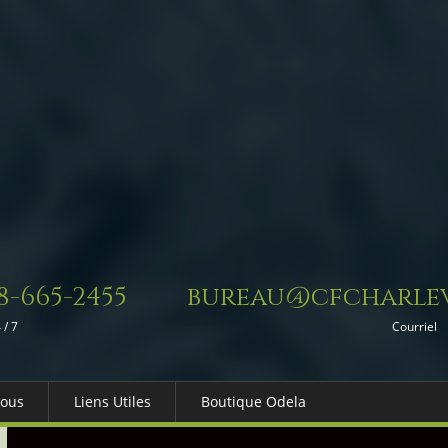
8-665-2455
bureau@cfcharlev
 / 7
Courriel
Nous
Liens Utiles
Boutique Odela
es-nous
Dons in Memoriam