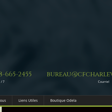
8-665-2455
bureau@cfcharlev
 / 7
Courriel
Nous
Liens Utiles
Boutique Odela
es-nous
Dons in Memoriam