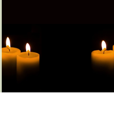
s-nous
Services Gouv. et Autres
Fleuristes