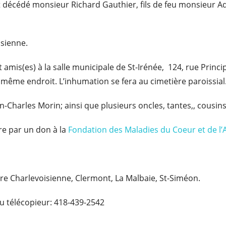
 est décédé monsieur Richard Gauthier, fils de feu monsieur
isienne.
amis(es) à la salle municipale de St-Irénée, 124, rue Principa
même endroit. L’inhumation se fera au cimetière paroissial
an-Charles Morin; ainsi que plusieurs oncles, tantes,, cousin
e par un don à la
Fondation des Maladies du Coeur et de l’
ire Charlevoisienne, Clermont, La Malbaie, St-Siméon.
u télécopieur: 418-439-2542