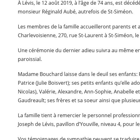
À Lévis, le 12 août 2019, à l’âge de 74 ans, est d
monsieur Réginald Aubé, autrefois de St-Siméon.
Les membres de la famille accueilleront parents et 
Charlevoisienne, 270, rue St-Laurent à St-Siméon, l
Une cérémonie du dernier adieu suivra au même end
paroissial.
Madame Bouchard laisse dans le deuil ses enfants: Rég
Patrice (Julie Boisvert); ses petits enfants qu’elle a
Nicolas), Valérie, Alexandre, Ann-Sophie, Anabelle et
Gaudreault; ses frères et sa soeur ainsi que plusieu
La famille tient à remercier le personnel profession
Joseph de Lévis, pavillon d’Youville, niveau 4, pour l
Vos témoignages de sympathie peuvent se traduire