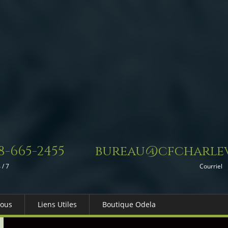
8-665-2455
bureau@cfcharlev
 / 7
Courriel
Nous
Liens Utiles
Boutique Odela
es-nous
Dons in Memoriam