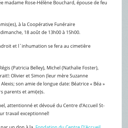
écédée madame Rose-Hélène Bouchard, épouse de feu
amis(es), à la Coopérative Funéraire
e dimanche, 18 août de 13h00 à 15h00.
roit et l`inhumation se fera au cimetière
is (Patricia Belley), Michel (Nathalie Foster),
dorait!: Olivier et Simon (leur mère Suzanne
 Alexis; son amie de longue date: Béatrice « Béa »
rs parents et ami(e)s.
nel, attentionné et dévoué du Centre d’Accueil St-
eur travail exceptionnel!
 par un don à la
Fondation du Centre D’Accueil