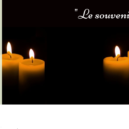
"Le souvenir
s-nous
Services Gouv. et Autres
Fleuristes