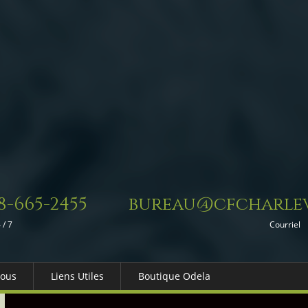
8-665-2455
bureau@cfcharlev
 / 7
Courriel
Nous
Liens Utiles
Boutique Odela
es-nous
Dons in Memoriam