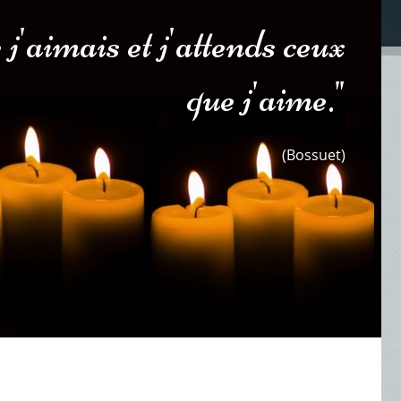
 j'aimais et j'attends ceux
que j'aime."
(Bossuet)