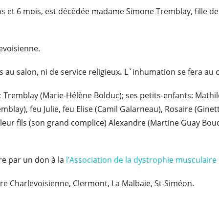
73 ans et 6 mois, est décédée madame Simone Tremblay, fille
levoisienne.
 au salon, ni de service religieux
.
L`inhumation se fera au c
c Tremblay (Marie-Hélène Bolduc); ses petits-enfants: Mathil
blay), feu Julie, feu Elise (Camil Galarneau), Rosaire (Gine
t leur fils (son grand complice) Alexandre (Martine Guay Bou
e par un don à la
l’Association de la dystrophie musculair
ire Charlevoisienne, Clermont, La Malbaie, St-Siméon.