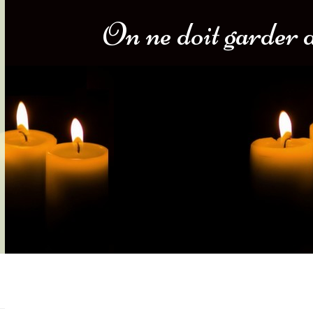
On ne doit garder d
s-nous
Services Gouv. et Autres
Fleuristes