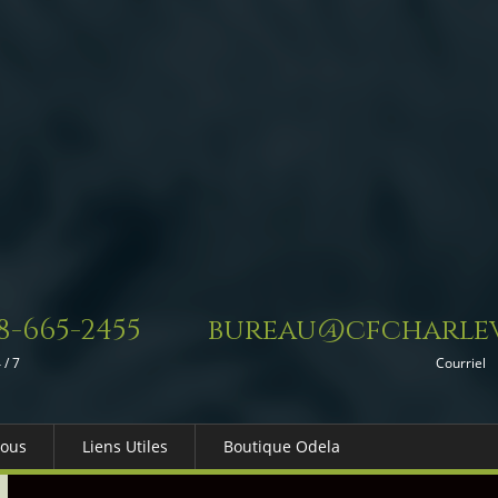
8-665-2455
bureau@cfcharlev
 / 7
Courriel
Nous
Liens Utiles
Boutique Odela
es-nous
Dons in Memoriam