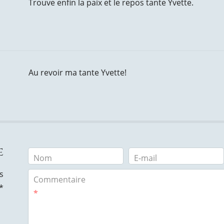
Trouve enfin la paix et le repos tante Yvette.
Au revoir ma tante Yvette!
e
Nom
E-mail
s
Commentaire
*
*