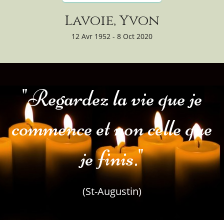
Lavoie, Yvon
12 Avr 1952 - 8 Oct 2020
"Regardez la vie que je
commence et non celle que
je finis."
(St-Augustin)