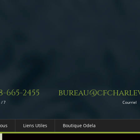
8-665-2455
bureau@cfcharlev
 / 7
Courriel
Nous
Liens Utiles
Boutique Odela
es-nous
Dons in Memoriam