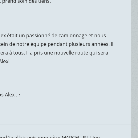
t prend soin des tiens.
Alex était un passionné de camionnage et nous
sein de notre équipe pendant plusieurs années. Il
era à tous. Il a pris une nouvelle route qui sera
Alex!
 Alex , ?
uand ’je allais voir mon père MARCELLIN. Une