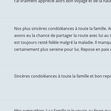
t’ai vraiment apprécié alors Bon voyage et de la hau
Nos plus sincères condoléances à toute la famille. 
avons eu la chance de partager la route avec lui au 
est toujours resté fidèle malgré la maladie. Il manqu
certainement plus sereine pour lui. Repose en paix 
Sincères condoléances à toute la famille et bon repos
Mes sympathies à sa famille je le voyais au foyer q