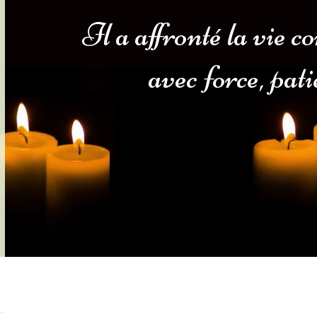
Il a affronté la vie c
s-nous
Services Gouv. et Autres
avec force, pati
Fleuristes