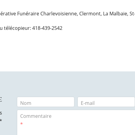
opérative Funéraire Charlevoisienne, Clermont, La Malbaie, S
u télécopieur: 418-439-2542
e
Nom
E-mail
s
Commentaire
*
*