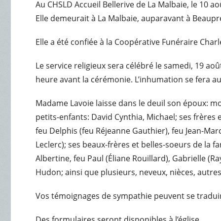
Au CHSLD Accueil Bellerive de La Malbaie, le 10 
Elle demeurait à La Malbaie, auparavant à Beaup
Elle a été confiée à la Coopérative Funéraire Char
Le service religieux sera célébré le samedi, 19 aoû
heure avant la cérémonie. L’inhumation se fera au
Madame Lavoie laisse dans le deuil son époux: mo
petits-enfants: David Cynthia, Michael; ses frères 
feu Delphis (feu Réjeanne Gauthier), feu Jean-Marc
Leclerc); ses beaux-frères et belles-soeurs de la f
Albertine, feu Paul (Éliane Rouillard), Gabrielle (R
Hudon; ainsi que plusieurs, neveux, nièces, autres
Vos témoignages de sympathie peuvent se traduir
Des formulaires seront disponibles à l’église.