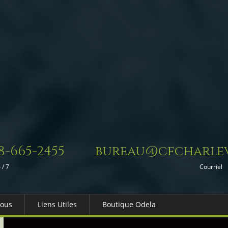
8-665-2455
bureau@cfcharlev
 / 7
Courriel
Nous
Liens Utiles
Boutique Odela
es-nous
Dons in Memoriam