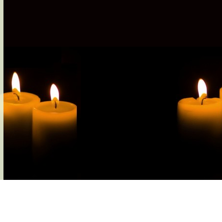
s-nous
Services Gouv. et Autres
Fleuristes