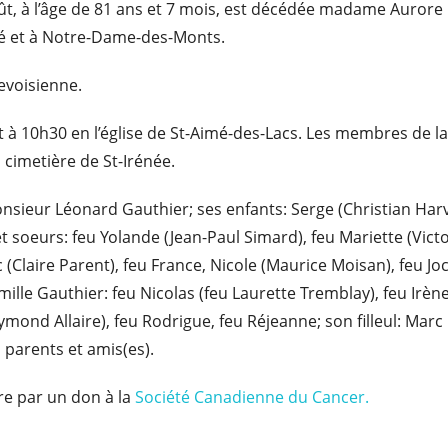
août, à l’âge de 81 ans et 7 mois, est décédée madame Auror
ré et à Notre-Dame-des-Monts.
levoisienne.
t à 10h30 en l’église de St-Aimé-des-Lacs. Les membres de la 
 cimetière de St-Irénée.
nsieur Léonard Gauthier; ses enfants: Serge (Christian Har
et soeurs: feu Yolande (Jean-Paul Simard), feu Mariette (Vict
 (Claire Parent), feu France, Nicole (Maurice Moisan), feu J
amille Gauthier: feu Nicolas (feu Laurette Tremblay), feu Irè
aymond Allaire), feu Rodrigue, feu Réjeanne; son filleul: Marc 
 parents et amis(es).
e par un don à la
Société Canadienne du Cancer.