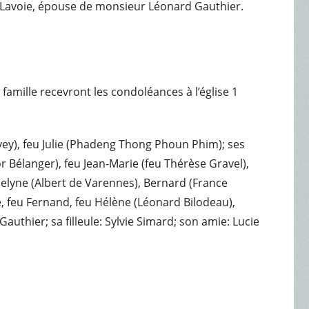
e Lavoie, épouse de monsieur Léonard Gauthier.
famille recevront les condoléances à l’église 1
vey), feu Julie (Phadeng Thong Phoun Phim); ses
or Bélanger), feu Jean-Marie (feu Thérèse Gravel),
ocelyne (Albert de Varennes), Bernard (France
ne, feu Fernand, feu Hélène (Léonard Bilodeau),
Gauthier; sa filleule: Sylvie Simard; son amie: Lucie