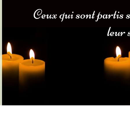
Ceux qui sont partis 
s-nous
Services Gouv. et Autres
leur
Fleuristes