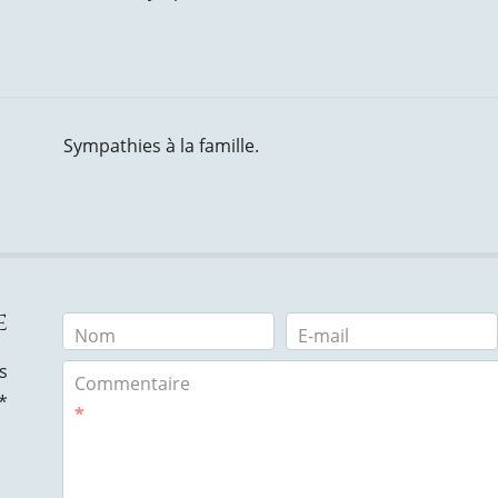
Sympathies à la famille.
e
Nom
E-mail
s
Commentaire
*
*