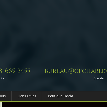
8-665-2455
bureau@cfcharlev
 / 7
Courriel
Nous
Liens Utiles
Boutique Odela
es-nous
Dons in Memoriam