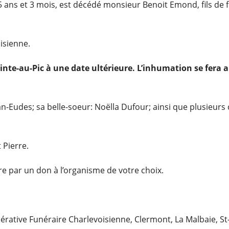
 de 85 ans et 3 mois, est décédé monsieur Benoit Emond, fil
oisienne.
Pointe-au-Pic à une date ultérieure. L’inhumation se fera 
n-Eudes; sa belle-soeur: Noëlla Dufour; ainsi que plusieurs
t Pierre.
 par un don à l’organisme de votre choix.
opérative Funéraire Charlevoisienne, Clermont, La Malbaie, S