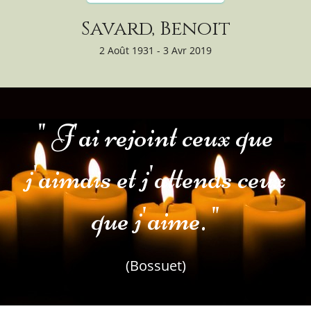
Savard, Benoit
2 Août 1931 - 3 Avr 2019
" J'ai rejoint ceux que
j'aimais et j'attends ceux
que j'aime. "
(Bossuet)