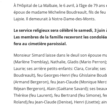
À l’Hôpital de La Malbaie, le 6 avril, à l’âge de 79 
époux de madame Micheline Boudreault, fils de feu
Lajoie. Il demeurait à Notre-Dame-des-Monts.
Le service religieux sera célébré le samedi, 3 jui
Les membres de la famille recevront les condoléan
fera au cimetière paroissial.
Monsieur Simard laisse dans le deuil son épouse m
(Marlène Tremblay), Nathalie, Gladis (Mario Perron); 
Laurie; ses arrière petits-enfants: Clara, Coralie; ses
Boudreault), feu Georges-Henri (feu Ghislaine Boud
(Armand Bergeron), feu Jean-Claude (Monique Mercier
Réjean Bergeron), Alain (Gaétane Savard); ses beaux-f
Thérèse (feu Laurent), feu Bertrand (feu Simone), fe
Roland),feu Jean-Claude (Denise), Henri (Lisette); ai