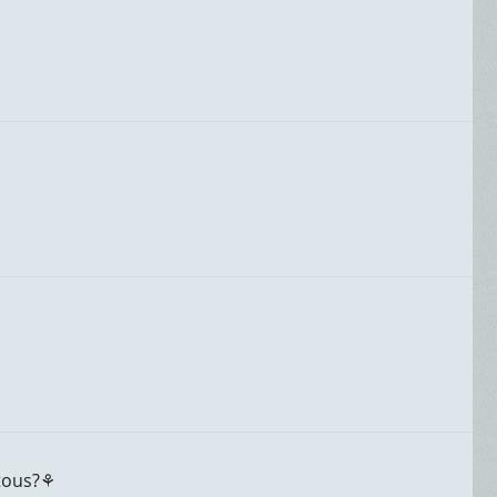
 tous?⚘