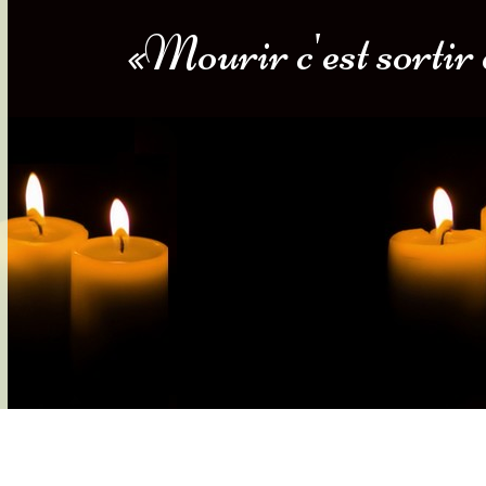
«Mourir c'est sortir 
s-nous
Services Gouv. et Autres
Fleuristes