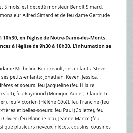
ans et 5 mois, est décédé monsieur Benoit Simard,
 monsieur Alfred Simard et de feu dame Gertrude
n à 10h30, en l’église de Notre-Dame-des-Monts.
ces à l’église de 9h30 à 10h3
0. L’inhumation se
adame Micheline Boudreault; ses enfants: Steve
ses petits-enfants: Jonathan, Keven, Jessica,
 frères et soeurs: feu Jacqueline (feu Hilaire
reault), feu Raymond (Monique Audet), Claudette
), feu Victorien (Hélène Côté), feu Francine (feu
rères et belles-soeurs: feu Paul (Collette), feu
u Olivier (feu Blanche-Ida), Jeanne-Mance (feu
nsi que plusieurs neveux, nièces, cousins, cousines