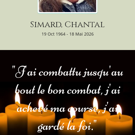
Simard, Chantal
19 Oct 1964 - 18 Mai 2026
"J'ai combattu jusqu'au
bout le bon combat, j'ai
achevé ma course, j'ai
gardé la foi."