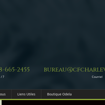
8-665-2455
bureau@cfcharlev
 / 7
Courriel
Nous
Liens Utiles
Boutique Odela
es-nous
Dons in Memoriam