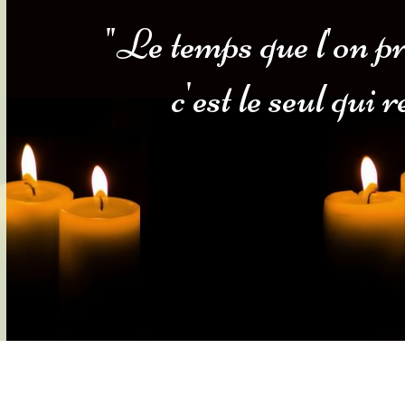
"Le temps que l'on pr
s-nous
Services Gouv. et Autres
c'est le seul qui 
Fleuristes