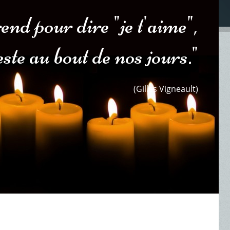
end pour dire "je t'aime",
reste au bout de nos jours."
(Gilles Vigneault)