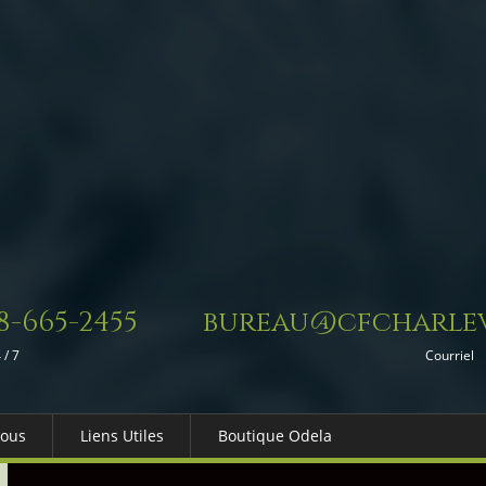
8-665-2455
bureau@cfcharlev
 / 7
Courriel
Nous
Liens Utiles
Boutique Odela
es-nous
Dons in Memoriam