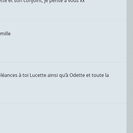
tte et son conjoint, je pense à vous xx
mille
ances à toi Lucette ainsi qu’à Odette et toute la