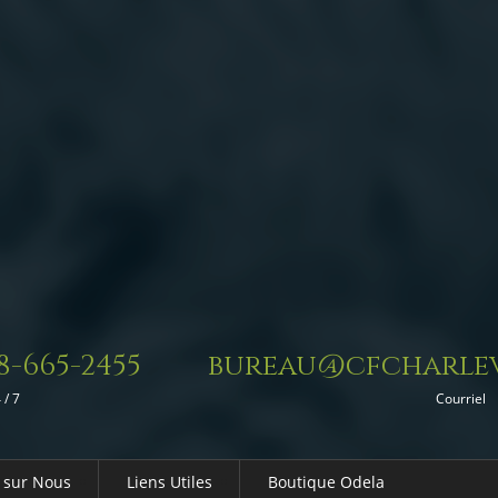
8-665-2455
bureau@cfcharlev
 / 7
Courriel
 sur Nous
Liens Utiles
Boutique Odela