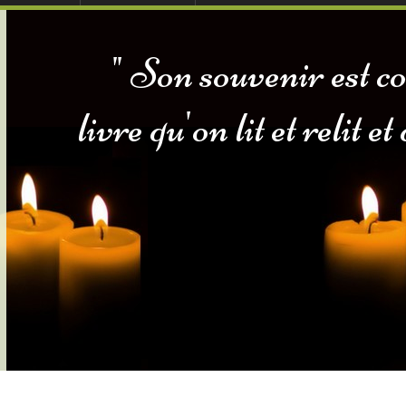
ables
 sommes-nous
Dons in Memoriam
" Son souvenir est c
sommes-nous
Services Gouv. et Autres
livre qu'on lit et relit e
Fleuristes