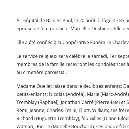
À l’Hôpital de Baie-St-Paul, le 20 août, à l’âge de 8
épouse de feu monsieur Marcellin Desbiens. Elle dem
Elle a été confiée à la Coopérative Funéraire Charle
Le service religieux sera célébré le samedi, 1er sept
membres de la famille recevront les condoléances à 
au cimetière paroissial.
Madame Ouellet laisse dans le deuil; ses enfants: D
petits-enfants: Nicolas (Andréa), Marie (Marc-Andr
Tremblay (Raphaël), Jonathan Carré (Pierre-Luc) et S
Rémi, Jeanne, Charles-Emile, Eliott, William; ses frèr
Richard (Huguette Tremblay), feu Gilles (Diane Bilod
Watson), Pierre (Monelle Bouchard); ses beaux-frère