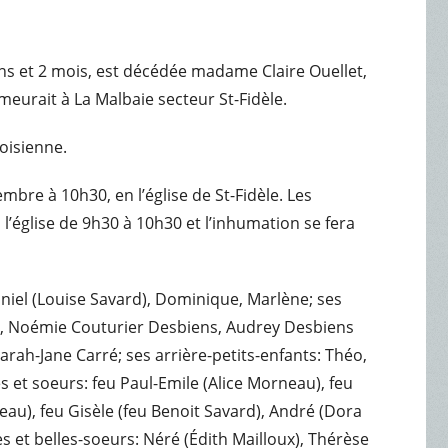
3 ans et 2 mois, est décédée madame Claire Ouellet,
eurait à La Malbaie secteur St-Fidèle.
voisienne.
embre à 10h30, en l’église de St-Fidèle. Les
l’église de 9h30 à 10h30 et l’inhumation se fera
aniel (Louise Savard), Dominique, Marlène; ses
é), Noémie Couturier Desbiens, Audrey Desbiens
arah-Jane Carré; ses arrière-petits-enfants: Théo,
es et soeurs: feu Paul-Emile (Alice Morneau), feu
eau), feu Gisèle (feu Benoit Savard), André (Dora
s et belles-soeurs: Néré (Édith Mailloux), Thérèse