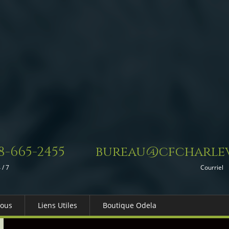
8-665-2455
bureau@cfcharlev
 / 7
Courriel
Nous
Liens Utiles
Boutique Odela
es-nous
Dons in Memoriam