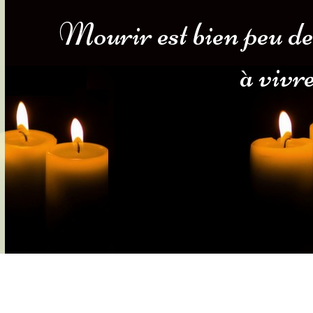
Mourir est bien peu de
s-nous
Services Gouv. et Autres
à vivre
Fleuristes