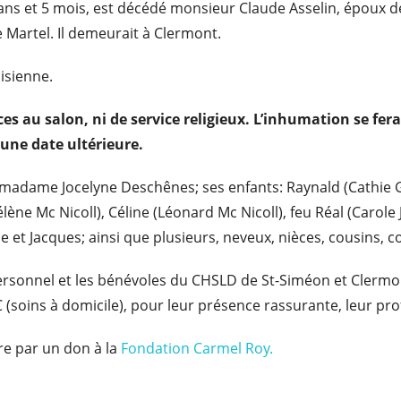
4 ans et 5 mois, est décédé monsieur Claude Asselin, époux 
Martel. Il demeurait à Clermont.
oisienne.
es au salon, ni de service religieux
. L’inhumation se fe
une date ultérieure.
 madame Jocelyne Deschênes; ses enfants: Raynald (Cathie Ga
Hélène Mc Nicoll), Céline (Léonard Mc Nicoll), feu Réal (Caro
 et Jacques; ainsi que plusieurs, neveux, nièces, cousins, c
personnel et les bénévoles du CHSLD de St-Siméon et Clerm
(soins à domicile), pour leur présence rassurante, leur pro
e par un don à la
Fondation Carmel Roy.