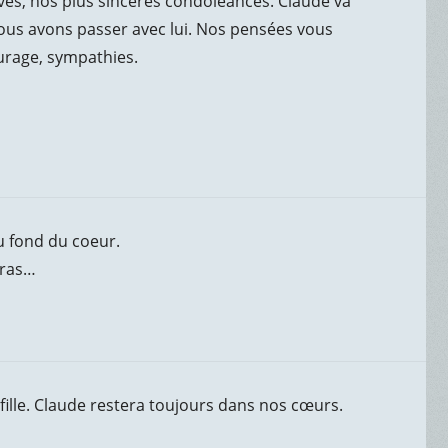
tives, nos plus sincères condoléances. Claude va
s avons passer avec lui. Nos pensées vous
urage, sympathies.
u fond du coeur.
bras…
e-fille. Claude restera toujours dans nos cœurs.