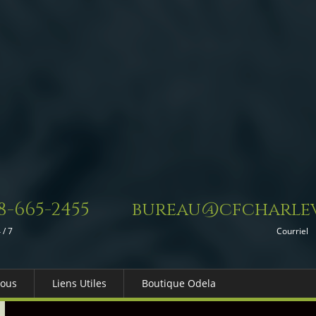
8-665-2455
bureau@cfcharlev
 / 7
Courriel
Nous
Liens Utiles
Boutique Odela
es-nous
Dons in Memoriam