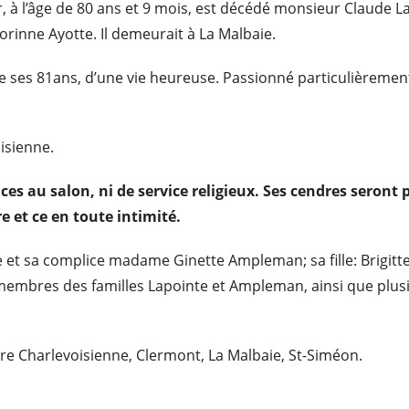
ier, à l’âge de 80 ans et 9 mois, est décédé monsieur Claud
rinne Ayotte. Il demeurait à La Malbaie.
 ses 81ans, d’une vie heureuse. Passionné particulièrement de 
oisienne.
ces au salon, ni de service religieux. Ses cendres seront 
e et ce en toute intimité.
et sa complice madame Ginette Ampleman; sa fille: Brigitte; 
s membres des familles Lapointe et Ampleman, ainsi que plus
ire Charlevoisienne, Clermont, La Malbaie, St-Siméon.