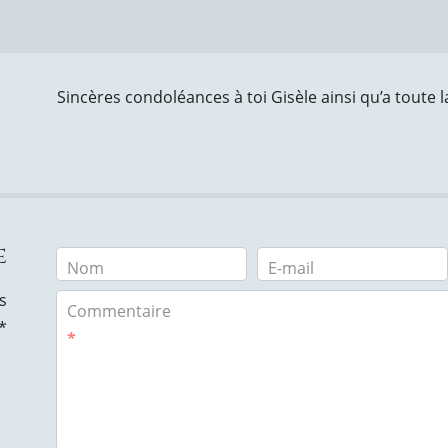
Sincères condoléances à toi Gisèle ainsi qu’a toute la
e
Nom
E-mail
s
Commentaire
*
*