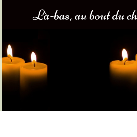
Là-bas, au bout du ch
s-nous
Services Gouv. et Autres
Fleuristes