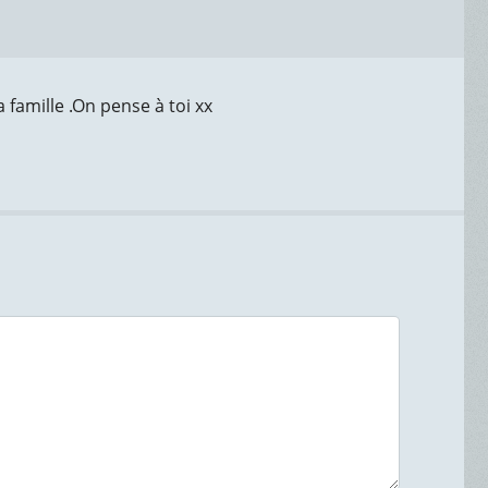
 famille .On pense à toi xx