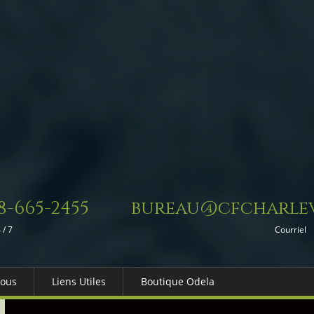
8-665-2455
bureau@cfcharlev
 / 7
Courriel
Nous
Liens Utiles
Boutique Odela
es-nous
Dons in Memoriam