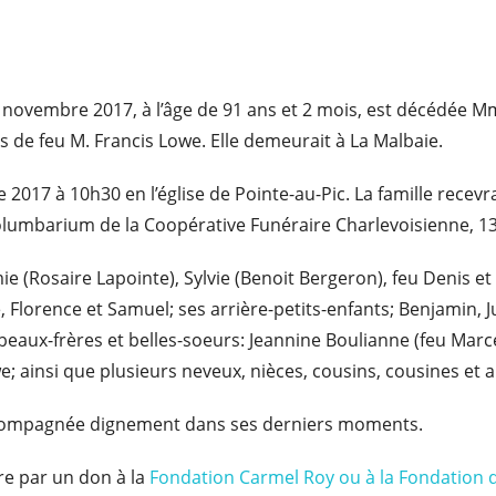
 30 novembre 2017, à l’âge de 91 ans et 2 mois, est décédée
 de feu M. Francis Lowe. Elle demeurait à La Malbaie.
 2017 à 10h30 en l’église de Pointe-au-Pic. La famille recevr
mbarium de la Coopérative Funéraire Charlevoisienne, 138
 (Rosaire Lapointe), Sylvie (Benoit Bergeron), feu Denis et A
, Florence et Samuel; ses arrière-petits-enfants; Benjamin, Ju
beaux-frères et belles-soeurs: Jeannine Boulianne (feu Marcel
e; ainsi que plusieurs neveux, nièces, cousins, cousines et a
t accompagnée dignement dans ses derniers moments.
e par un don à la
Fondation Carmel Roy ou à la Fondation d