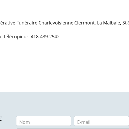
opérative Funéraire Charlevoisienne,Clermont, La Malbaie, St
u télécopieur: 418-439-2542
e
Nom
E-mail