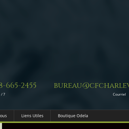
8-665-2455
bureau@cfcharlev
 / 7
Courriel
Nous
Liens Utiles
Boutique Odela
es-nous
Dons in Memoriam