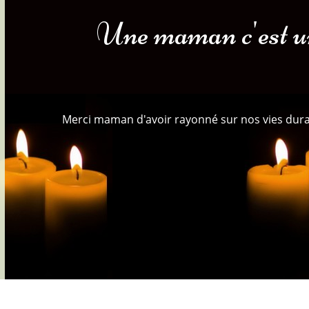
Une maman c'est un 
s-nous
Services Gouv. et Autres
Fleuristes
Merci maman d'avoir rayonné sur nos vies duran