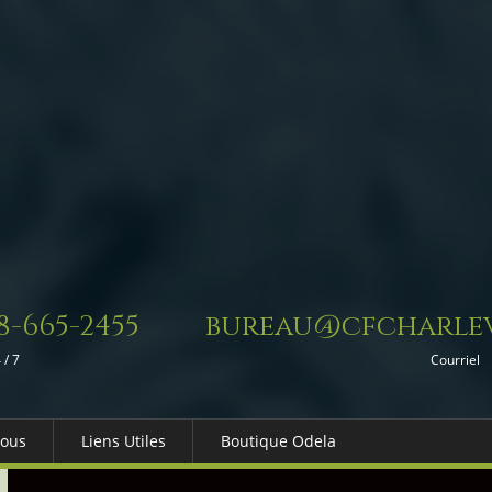
8-665-2455
bureau@cfcharlev
 / 7
Courriel
Nous
Liens Utiles
Boutique Odela
es-nous
Dons in Memoriam