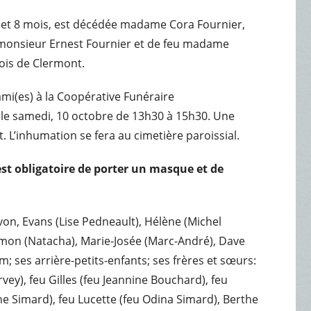
ans et 8 mois, est décédée madame Cora Fournier,
 monsieur Ernest Fournier et de feu madame
ois de Clermont.
ami(es) à la Coopérative Funéraire
 le samedi, 10 octobre de 13h30 à 15h30. Une
 L’inhumation se fera au cimetière paroissial.
 est obligatoire de porter un masque et de
von, Evans (Lise Pedneault), Hélène (Michel
 Simon (Natacha), Marie-Josée (Marc-André), Dave
; ses arrière-petits-enfants; ses frères et sœurs:
vey), feu Gilles (feu Jeannine Bouchard), feu
ne Simard), feu Lucette (feu Odina Simard), Berthe