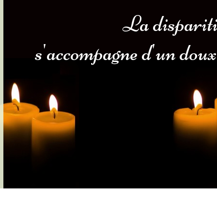
La disparit
s-nous
Services Gouv. et Autres
s'accompagne d'un doux
Fleuristes