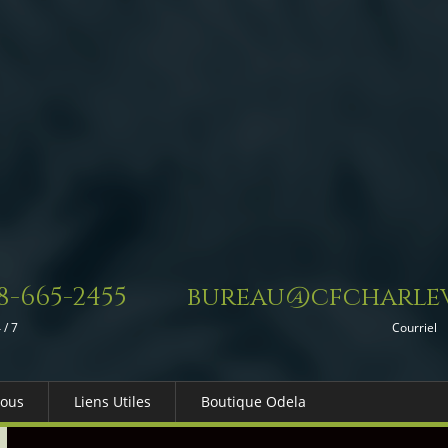
8-665-2455
bureau@cfcharlev
 / 7
Courriel
Nous
Liens Utiles
Boutique Odela
es-nous
Dons in Memoriam