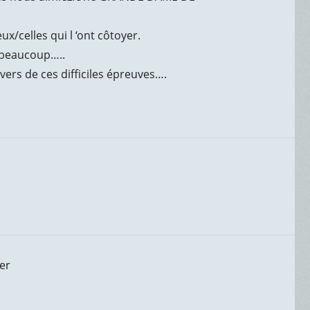
ux/celles qui l ‘ont côtoyer.
t beaucoup…..
ers de ces difficiles épreuves….
er