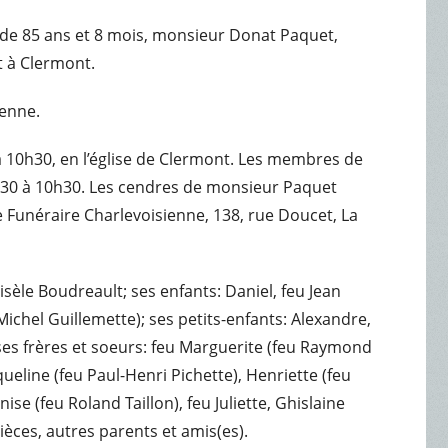
e de 85 ans et 8 mois, monsieur Donat Paquet,
t à Clermont.
ienne.
 à 10h30, en l’église de Clermont. Les membres de
 9h30 à 10h30. Les cendres de monsieur Paquet
Funéraire Charlevoisienne, 138, rue Doucet, La
isèle Boudreault; ses enfants: Daniel, feu Jean
Michel Guillemette); ses petits-enfants: Alexandre,
 ses frères et soeurs: feu Marguerite (feu Raymond
ueline (feu Paul-Henri Pichette), Henriette (feu
e (feu Roland Taillon), feu Juliette, Ghislaine
ièces, autres parents et amis(es).