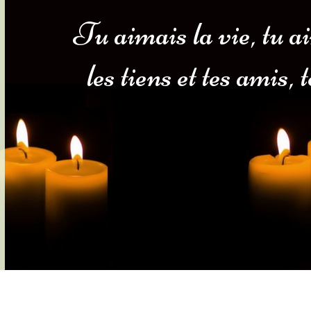
Tu aimais la vie, tu a
s-nous
Services Gouv. et Autres
les tiens et tes amis,
Fleuristes