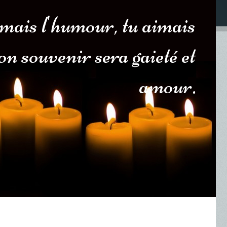
imais l'humour, tu aimais
 ton souvenir sera gaieté et
amour.