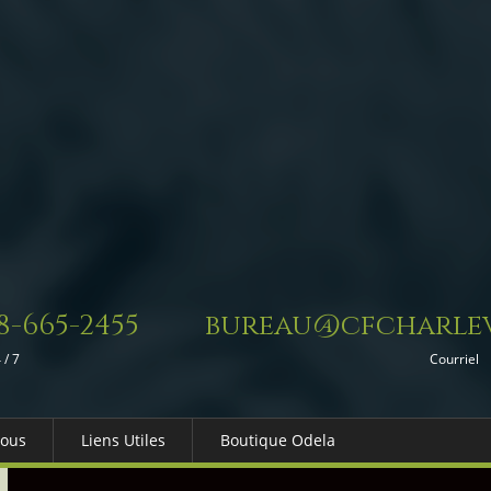
8-665-2455
bureau@cfcharlev
 / 7
Courriel
Nous
Liens Utiles
Boutique Odela
es-nous
Dons in Memoriam