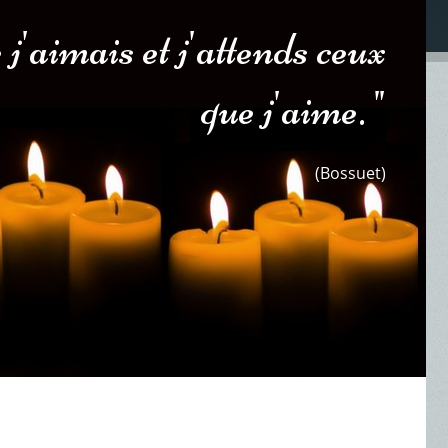
 j'aimais et j'attends ceux
que j'aime. "
(Bossuet)