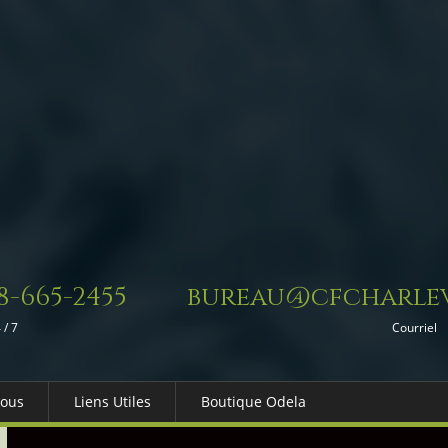
8-665-2455
bureau@cfcharlev
 / 7
Courriel
Nous
Liens Utiles
Boutique Odela
es-nous
Dons in Memoriam