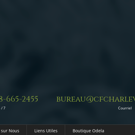
8-665-2455
bureau@cfcharlev
 / 7
Courriel
 sur Nous
Liens Utiles
Boutique Odela