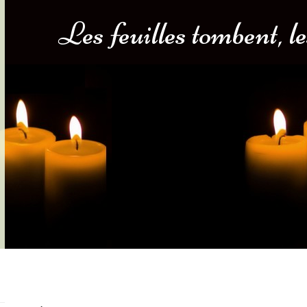
Les feuilles tombent, le
s-nous
Services Gouv. et Autres
Fleuristes