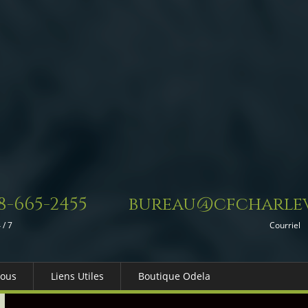
8-665-2455
bureau@cfcharlev
 / 7
Courriel
Nous
Liens Utiles
Boutique Odela
es-nous
Dons in Memoriam