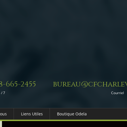
8-665-2455
bureau@cfcharlev
 / 7
Courriel
Nous
Liens Utiles
Boutique Odela
es-nous
Dons in Memoriam