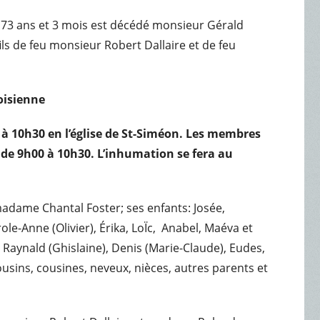
e de 73 ans et 3 mois est décédé monsieur Gérald
fils de feu monsieur Robert Dallaire et de feu
voisienne
t à 10h30 en l’église de St-Siméon. Les membres
e de 9h00 à 10h30. L’inhumation se fera au
madame Chantal Foster; ses enfants: Josée,
ole-Anne (Olivier), Érika, LoÏc, Anabel, Maéva et
s; Raynald (Ghislaine), Denis (Marie-Claude), Eudes,
cousins, cousines, neveux, nièces, autres parents et