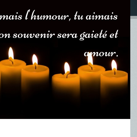
imais l'humour, tu aimais
 ton souvenir sera gaieté et
amour.