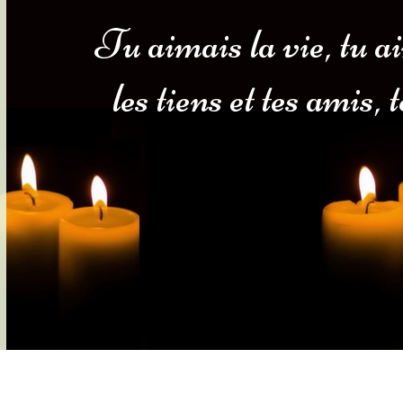
Tu aimais la vie, tu a
s-nous
Services Gouv. et Autres
les tiens et tes amis,
Fleuristes