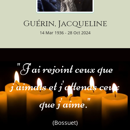
Guérin, Jacqueline
14 Mar 1936 - 28 Oct 2024
"J'ai rejoint ceux que
j'aimais et j'attends ceux
que j'aime."
(Bossuet)