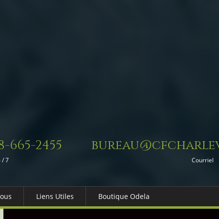
8-665-2455
bureau@cfcharlev
 / 7
Courriel
Nous
Liens Utiles
Boutique Odela
es-nous
Dons in Memoriam