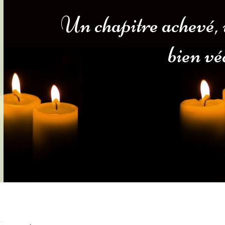
Un chapitre achevé, 
s-nous
Services Gouv. et Autres
bien vé
Fleuristes