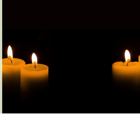
s-nous
Services Gouv. et Autres
Fleuristes