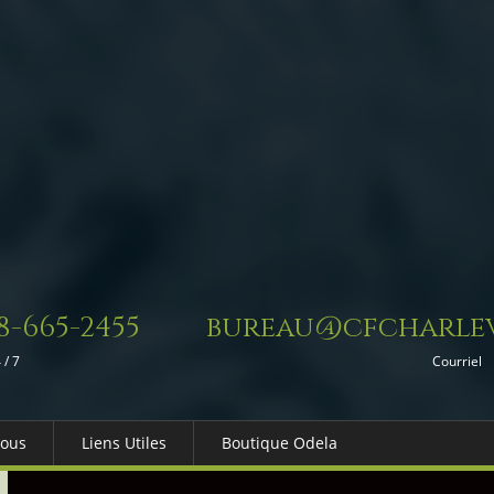
8-665-2455
bureau@cfcharlev
 / 7
Courriel
Nous
Liens Utiles
Boutique Odela
es-nous
Dons in Memoriam