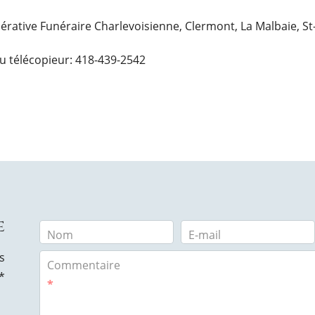
opérative Funéraire Charlevoisienne, Clermont, La Malbaie, S
u télécopieur: 418-439-2542
e
Nom
E-mail
s
Commentaire
*
*