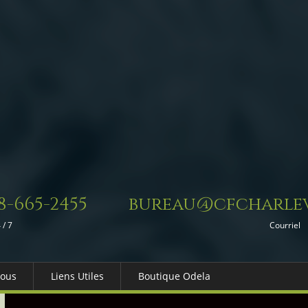
8-665-2455
bureau@cfcharlev
 / 7
Courriel
Nous
Liens Utiles
Boutique Odela
es-nous
Dons in Memoriam