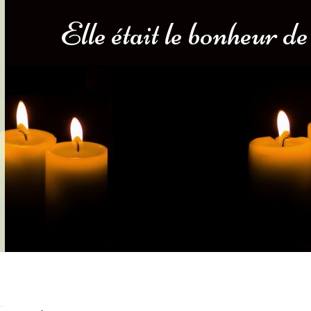
Elle était le bonheur de
s-nous
Services Gouv. et Autres
Fleuristes