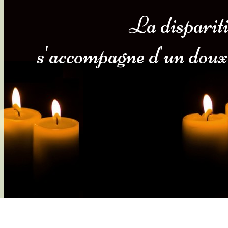
La disparit
s-nous
Services Gouv. et Autres
s'accompagne d'un doux
Fleuristes