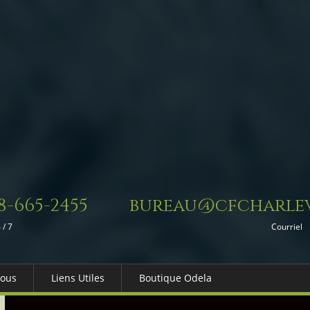
8-665-2455
bureau@cfcharlev
 / 7
Courriel
Nous
Liens Utiles
Boutique Odela
es-nous
Dons in Memoriam