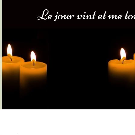
Le jour vint et me to
s-nous
Services Gouv. et Autres
Fleuristes