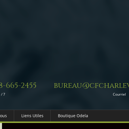
8-665-2455
bureau@cfcharlev
 / 7
Courriel
Nous
Liens Utiles
Boutique Odela
es-nous
Dons in Memoriam