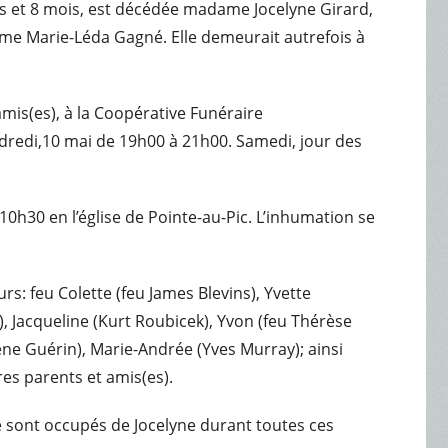
3 ans et 8 mois, est décédée madame Jocelyne Girard,
ame Marie-Léda Gagné. Elle demeurait autrefois à
amis(es), à la Coopérative Funéraire
ndredi,10 mai de 19h00 à 21h00. Samedi, jour des
 10h30 en l’église de Pointe-au-Pic. L’inhumation se
rs: feu Colette (feu James Blevins), Yvette
), Jacqueline (Kurt Roubicek), Yvon (feu Thérèse
e Guérin), Marie-Andrée (Yves Murray); ainsi
res parents et amis(es).
 se sont occupés de Jocelyne durant toutes ces