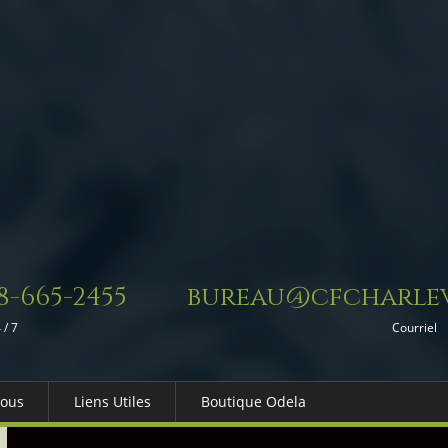
8-665-2455
bureau@cfcharlev
 / 7
Courriel
Nous
Liens Utiles
Boutique Odela
es-nous
Dons in Memoriam