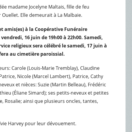
édée madame Jocelyne Maltais, fille de feu
Ouellet. Elle demeurait à La Malbaie.
et amis(es) à la Coopérative Funéraire
 vendredi, 16 juin de 19h00 à 22h00. Samedi,
rvice religieux sera célébré le samedi, 17 juin à
fera au cimetière paroissial.
oeurs: Carole (Louis-Marie Tremblay), Claudine
atrice, Nicole (Marcel Lambert), Patrice, Cathy
neveux et nièces: Suzie (Martin Belleau), Frédéric
hieu (Éliane Simard); ses petits-neveux et petites
e, Rosalie; ainsi que plusieurs oncles, tantes,
Sylvie Harvey pour leur dévouement.