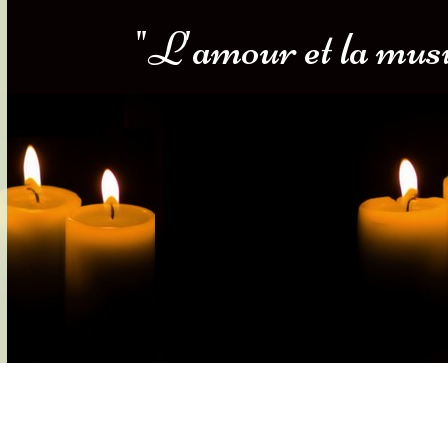
"L'amour et la musiq
s-nous
Services Gouv. et Autres
Fleuristes