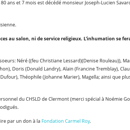
 80 ans et 7 mois est décédé monsieur Joseph-Lucien Savard,
isienne.
ces au salon, ni de service religieux
. L’inhumation se fe
 soeurs: Néré ((feu Christiane Lessard)(Denise Rouleau)), M
n), Doris (Donald Landry), Alain (Francine Tremblay), Claudet
Dufour), Théophile (Johanne Marier), Magella; ainsi que plu
personnel du CHSLD de Clermont (merci spécial à Noémie Gob
rodigués.
re par un don à la
Fondation Carmel Roy
.