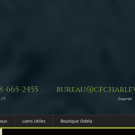
8-665-2455
bureau@cfcharlev
 / 7
Courriel
Nous
Liens Utiles
Boutique Odela
es-nous
Dons in Memoriam